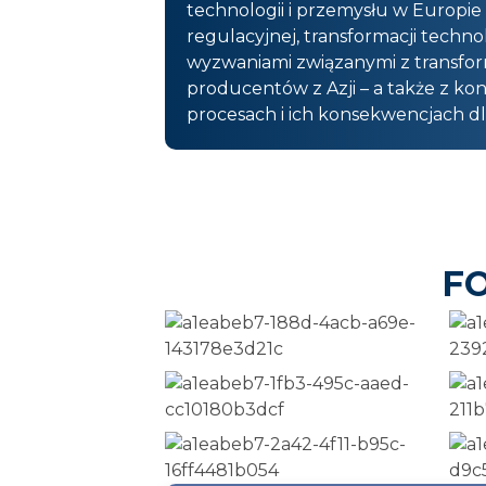
technologii i przemysłu w Europie
regulacyjnej, transformacji techn
wyzwaniami związanymi z transform
producentów z Azji – a także z k
procesach i ich konsekwencjach 
F