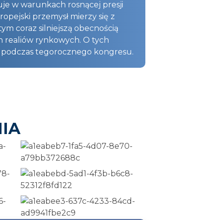
uje w warunkach rosnącej presji
opejski przemysł mierzy się z
m coraz silniejszą obecnością
h realiów rynkowych. O tych
a podczas tegorocznego kongresu.
IA