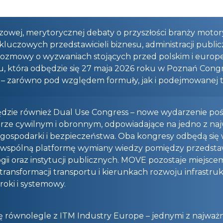
owej, merytorycznej debaty o przyszłości branży motory
luczowych przedstawicieli biznesu, administracji public
rozmowy o wyzwaniach stojących przed polskim i europe
u, która odbędzie się 27 maja 2026 roku w Poznań Congr
– zarówno pod względem formuły, jak i podejmowanej t
będzie również Dual Use Congress – nowe wydarzenie p
ze cywilnym i obronnym, odpowiadające na jedno z najwa
ospodarki i bezpieczeństwa. Oba kongresy odbędą się w
wspólną platformę wymiany wiedzy pomiędzy przedstawi
i oraz instytucji publicznych. MOVE pozostaje miejscem
 transformacji transportu i kierunkach rozwoju infrastru
oki i systemowy.
ę równolegle z ITM Industry Europe – jednymi z najwa