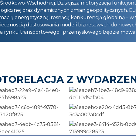
 Środkowo-Wschodniej. Dzisiejsza motoryzacja funkcjon
ologicznej oraz dynamicznych zmian geopolitycznych. Eur
acją energetyczną, rosnącą konkurencją globalną – w ty
oniecznością dostosowania modeli biznesowych do nowyc
dla rynku transportowego i przemysłowego będzie mow
OTORELACJA Z WYDARZEN