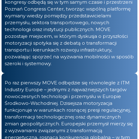
kongresy odbędą się w tym samym czasie i przestrzeni
Poznań Congress Center, tworząc wspólną platformę
wymiany wiedzy pomiędzy przedstawicielami
przemysłu, sektora transportowego, nowych
technologii oraz instytucji publicznych. MOVE
pozostaje miejscem, w którym dyskusja o przyszłości
motoryzacji spotyka się z debatą o transformacji
transportu i kierunkach rozwoju infrastruktury,
pozwalając spojrzeć na wyzwania mobilności w sposób
szeroki i systemowy.
Po raz pierwszy MOVE odbędzie się równolegle z ITM
Industry Europe – jednymi z najważniejszych targów
nowoczesnych technologii i przemysłu w Europie
Środkowo-Wschodniej. Dzisiejsza motoryzacja
funkcjonuje w warunkach rosnącej presji regulacyjnej,
transformacji technologicznej oraz dynamicznych
zmian geopolitycznych. Europejski przemysł mierzy się
z wyzwaniami związanymi z transformacją
energetyczną, rosnącą konkurencją globalną – w tym