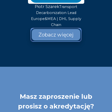
Piotr Szarek
Transport
Decarbonization Lead
Europe&MEA | DHL Supply
Chain
Zobacz więcej
Masz zaproszenie lub
prosisz o akredytację?