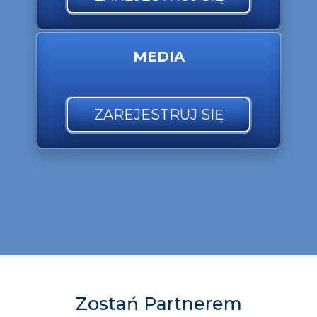
MEDIA
ZAREJESTRUJ SIĘ
Zostań Partnerem