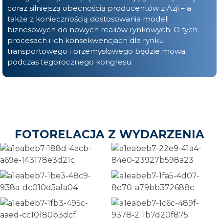
coraz silniejszą obecnością producentów z Azji – a
także z koniecznością dostosowania modeli
biznesowych do nowych realiów rynkowych. O tych
procesach i ich konsekwencjach dla rynku
transportowego i przemysłowego będzie mowa
podczas tegorocznego kongresu.
FOTORELACJA Z WYDARZENIA