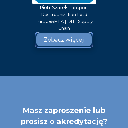
Piotr Szarek
Transport
Decarbonization Lead
Europe&MEA | DHL Supply
Chain
Zobacz więcej
Masz zaproszenie lub
prosisz o akredytację?