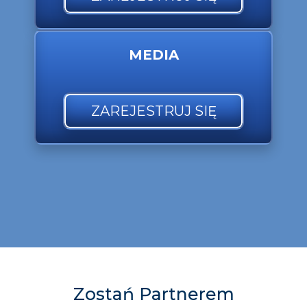
MEDIA
ZAREJESTRUJ SIĘ
Zostań Partnerem