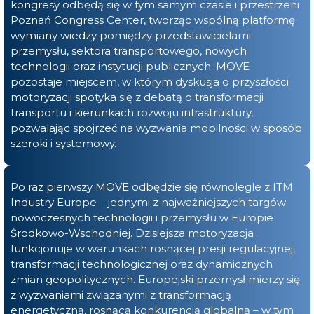
kongresy odbędą się w tym samym czasie i przestrzeni
Poznań Congress Center, tworząc wspólną platformę
wymiany wiedzy pomiędzy przedstawicielami
przemysłu, sektora transportowego, nowych
technologii oraz instytucji publicznych. MOVE
pozostaje miejscem, w którym dyskusja o przyszłości
motoryzacji spotyka się z debatą o transformacji
transportu i kierunkach rozwoju infrastruktury,
pozwalając spojrzeć na wyzwania mobilności w sposób
szeroki i systemowy.
Po raz pierwszy MOVE odbędzie się równolegle z ITM
Industry Europe – jednymi z najważniejszych targów
nowoczesnych technologii i przemysłu w Europie
Środkowo-Wschodniej. Dzisiejsza motoryzacja
funkcjonuje w warunkach rosnącej presji regulacyjnej,
transformacji technologicznej oraz dynamicznych
zmian geopolitycznych. Europejski przemysł mierzy się
z wyzwaniami związanymi z transformacją
energetyczną, rosnącą konkurencją globalną – w tym